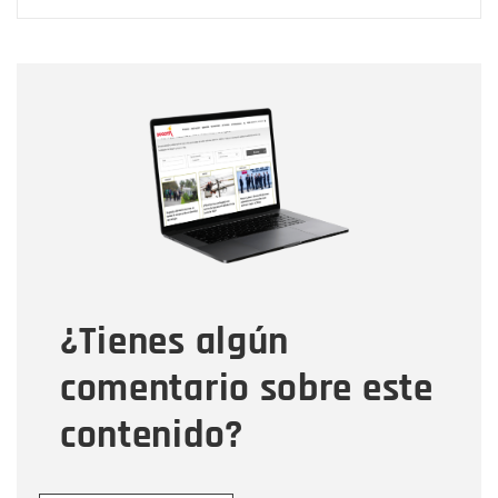
Nombre
Nombre
Correo electrónico
Tipo de comentario
¿Tienes algún
Mensaje
comentario sobre este
contenido?