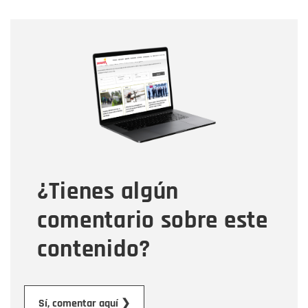
Nombre
Nombre
Correo electrónico
Tipo de comentario
¿Tienes algún
Mensaje
comentario sobre este
contenido?
Enviar
Sí, comentar aquí ❯