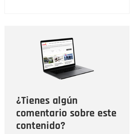
Nombre
Nombre
Correo electrónico
Tipo de comentario
¿Tienes algún
Mensaje
comentario sobre este
contenido?