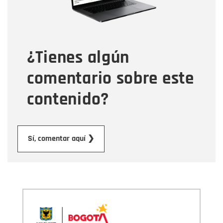
Tipo de comentario
¿Tienes algún
Mensaje
comentario sobre este
contenido?
Enviar
Sí, comentar aquí ❯