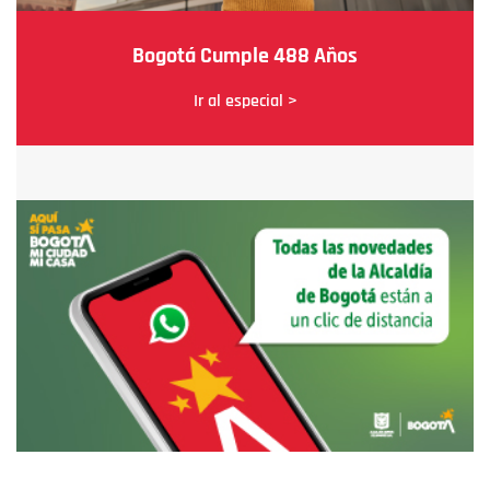
Bogotá Cumple 488 Años
Ir al especial >