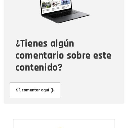
Tipo de comentario
¿Tienes algún
Mensaje
comentario sobre este
contenido?
Enviar
Sí, comentar aquí ❯