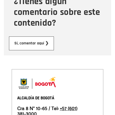
¿Tienes algún
comentario sobre este
contenido?
Enviar
Sí, comentar aquí ❯
ALCALDÍA DE BOGOTÁ
Cra 8 N° 10-65 / Tel:
+57 (601)
381-3000