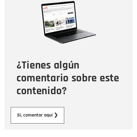
Nombre
Correo electrónico
Tipo de comentario
¿Tienes algún
Mensaje
comentario sobre este
contenido?
Enviar
Sí, comentar aquí ❯