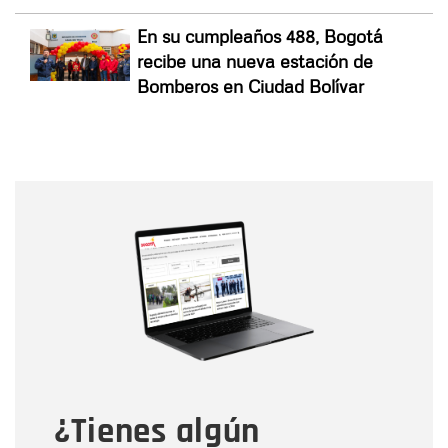
En su cumpleaños 488, Bogotá
recibe una nueva estación de
Bomberos en Ciudad Bolívar
Nombre
Nombre
Correo electrónico
Tipo de comentario
¿Tienes algún
Mensaje