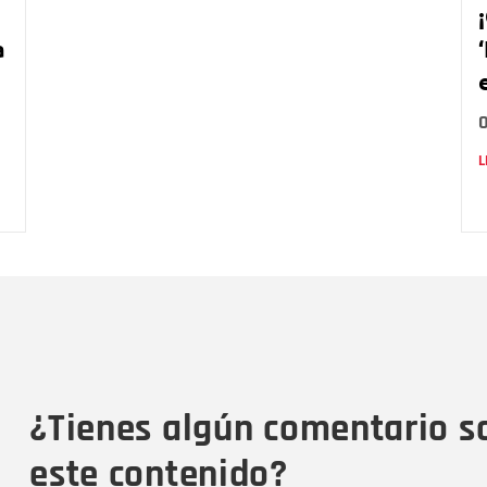
a
L
Nombre
C
Nombre
Tipo de comentario
M
¿Tienes algún comentario s
este contenido?