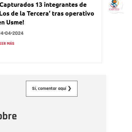
¡Capturados 13 integrantes de
‘Los de la Tercera’ tras operativo
en Usme!
04•04•2024
EER MÁS
orreo electrónico
Sí, comentar aquí ❯
ensaje
obre