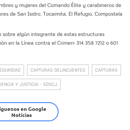
ombres y mujeres del Comando Élite y carabineros de
tores de San Isidro, Tocaimita, El Refugio, Compostela
 sobre algún integrante de estas estructuras
ión en la Línea contra el Crimen: 314 358 7212 o 601
SEGURIDAD
CAPTURAS DELINCUENTES
CAPTURAS
VENCIA Y JUSTICIA - SDSCJ
íguenos en Google
Noticias