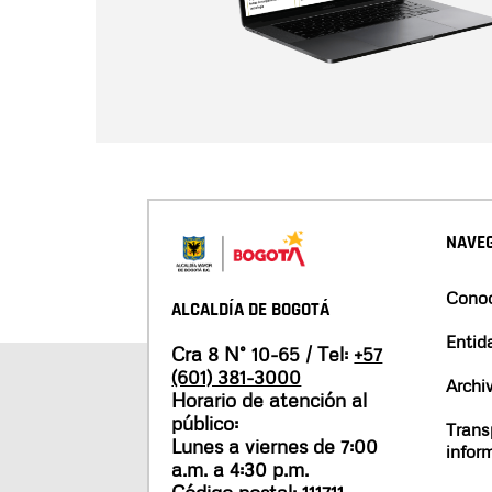
NAVEG
Conoc
ALCALDÍA DE BOGOTÁ
Entid
Cra 8 N° 10-65 / Tel:
+57
(601) 381-3000
Archi
Horario de atención al
público:
Trans
Lunes a viernes de 7:00
infor
a.m. a 4:30 p.m.