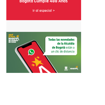
Bogotá Cumple 488 Años
Ir al especial >