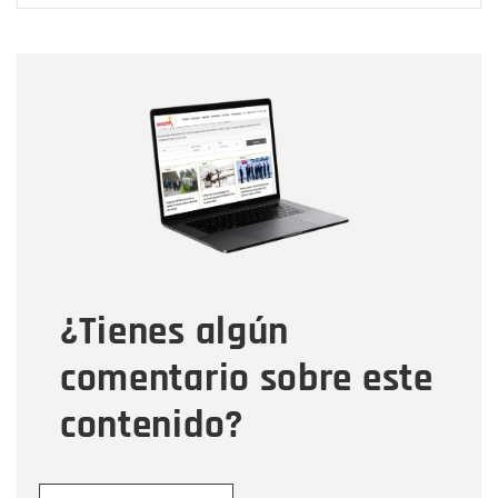
Nombre
Nombre
Correo electrónico
Tipo de comentario
¿Tienes algún
Mensaje
comentario sobre este
contenido?