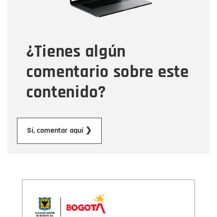
Tipo de comentario
¿Tienes algún
Mensaje
comentario sobre este
contenido?
Enviar
Sí, comentar aquí ❯