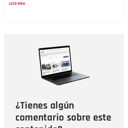
LEER MÁS
Nombre
Nombre
Correo electrónico
Tipo de comentario
¿Tienes algún
Mensaje
comentario sobre este