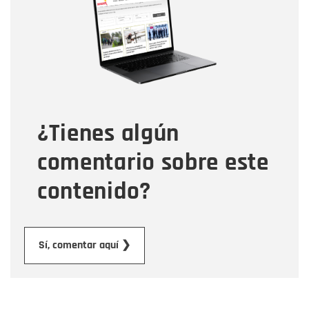
Correo electrónico
Tipo de comentario
¿Tienes algún
Mensaje
comentario sobre este
contenido?
Enviar
Sí, comentar aquí ❯