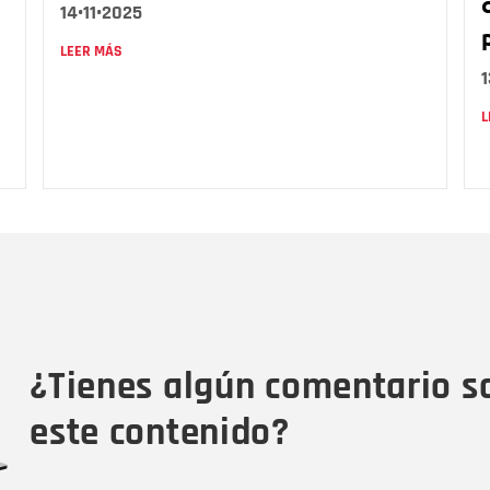
14•11•2025
LEER MÁS
1
L
Nombre
C
Nombre
Tipo de comentario
M
¿Tienes algún comentario s
este contenido?