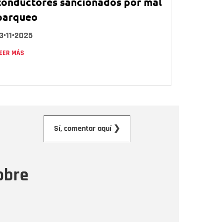
conductores sancionados por mal
parqueo
3•11•2025
EER MÁS
orreo electrónico
Sí, comentar aquí ❯
ensaje
obre