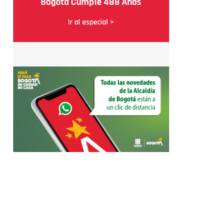
Bogotá Cumple 488 Años
Ir al especial >