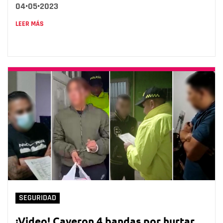
04•05•2023
LEER MÁS
SEGURIDAD
¡Video! Cayeron 4 bandas por hurtar