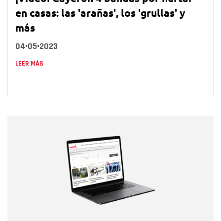
en casas: las 'arañas', los 'grullas' y
más
04•05•2023
LEER MÁS
Nombre
Nombre
Correo electrónico
Tipo de comentario