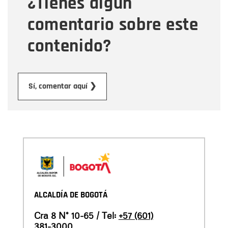
¿Tienes algún
comentario sobre este
contenido?
Enviar
Sí, comentar aquí ❯
ALCALDÍA DE BOGOTÁ
Cra 8 N° 10-65 / Tel:
+57 (601)
381-3000