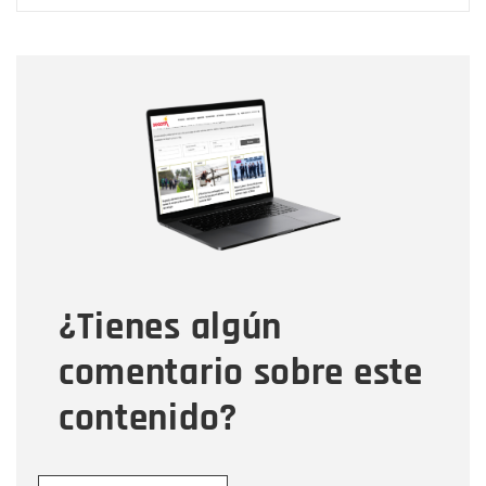
Nombre
Nombre
Correo electrónico
Tipo de comentario
¿Tienes algún
Mensaje
comentario sobre este
contenido?