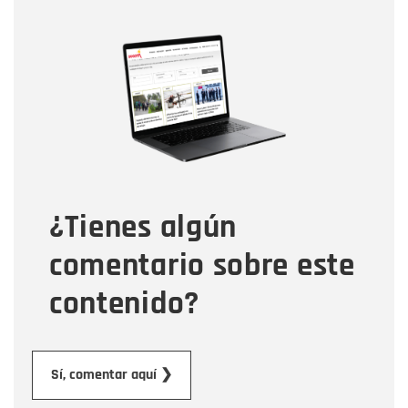
Nombre
Nombre
Correo electrónico
Tipo de comentario
¿Tienes algún
Mensaje
comentario sobre este
contenido?
Enviar
Sí, comentar aquí ❯