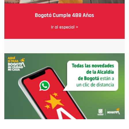
Bogotá Cumple 488 Años
Ir al especial >