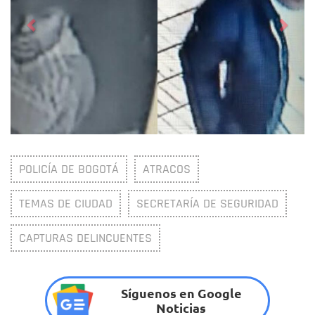
POLICÍA DE BOGOTÁ
ATRACOS
TEMAS DE CIUDAD
SECRETARÍA DE SEGURIDAD
CAPTURAS DELINCUENTES
Síguenos en Google
Noticias