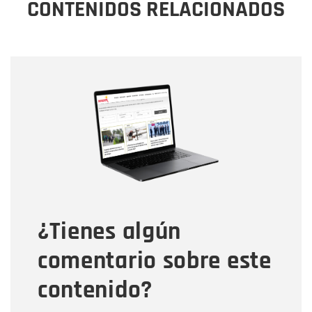
CONTENIDOS RELACIONADOS
Nombre
Nombre
Correo electrónico
Tipo de comentario
¿Tienes algún
Mensaje
comentario sobre este
contenido?