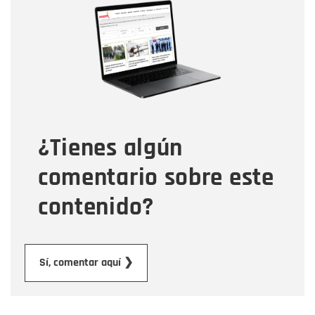
Nombre
Correo electrónico
Tipo de comentario
¿Tienes algún
Mensaje
comentario sobre este
contenido?
Enviar
Sí, comentar aquí ❯