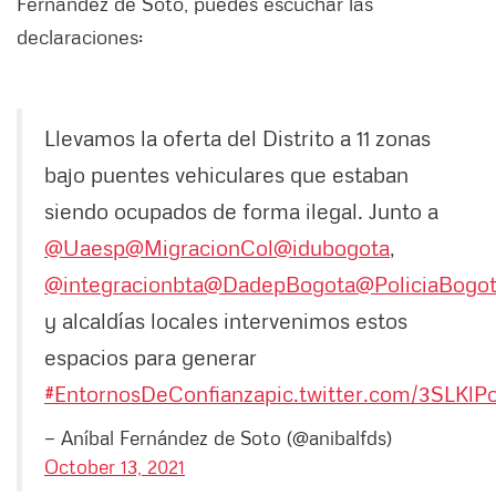
Fernández de Soto, puedes escuchar las
declaraciones:
Llevamos la oferta del Distrito a 11 zonas
bajo puentes vehiculares que estaban
siendo ocupados de forma ilegal. Junto a
@Uaesp
@MigracionCol
@idubogota
,
@integracionbta
@DadepBogota
@PoliciaBogo
y alcaldías locales intervenimos estos
espacios para generar
#EntornosDeConfianza
pic.twitter.com/3SLKlP
— Aníbal Fernández de Soto (@anibalfds)
October 13, 2021