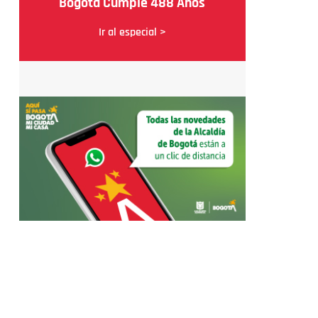
Bogotá Cumple 488 Años
Ir al especial >