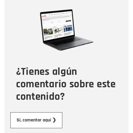
Nombre
Nombre
Correo electrónico
Tipo de comentario
¿Tienes algún
Mensaje
comentario sobre este
contenido?
Enviar
Sí, comentar aquí ❯