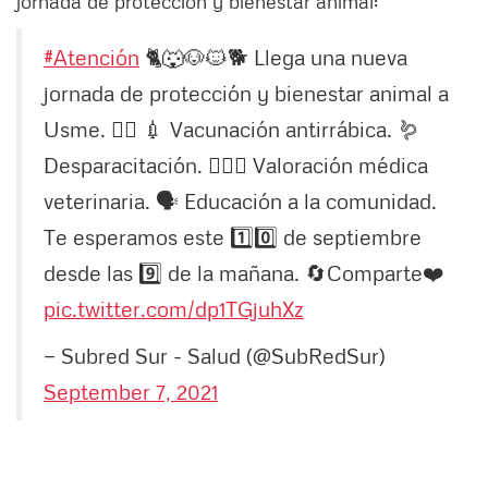
jornada de protección y bienestar animal:
#Atención
🐈🐺🐶🐱🐕 Llega una nueva
jornada de protección y bienestar animal a
Usme. 👌🏻 💉 Vacunación antirrábica. 🪱
Desparacitación. 👨🏻‍⚕️ Valoración médica
veterinaria. 🗣️ Educación a la comunidad.
Te esperamos este 1️⃣0️⃣ de septiembre
desde las 9️⃣ de la mañana. 🔄Comparte❤️
pic.twitter.com/dp1TGjuhXz
— Subred Sur - Salud (@SubRedSur)
September 7, 2021