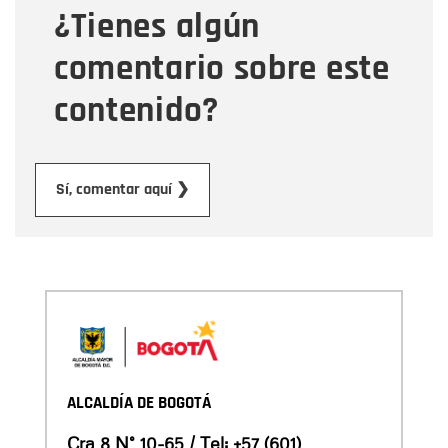
¿Tienes algún
Mensaje
comentario sobre este
contenido?
Enviar
Sí, comentar aquí ❯
ALCALDÍA DE BOGOTÁ
Cra 8 N° 10-65 / Tel:
+57 (601)