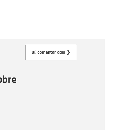
orreo electrónico
Sí, comentar aquí ❯
ensaje
obre
Enviar