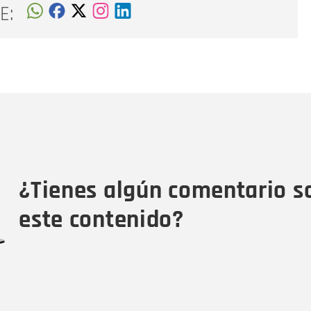
E:
Nombre
C
Nombre
Tipo de comentario
M
¿Tienes algún comentario s
este contenido?