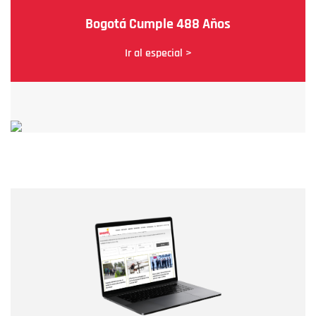
Bogotá Cumple 488 Años
Ir al especial >
Nombre
Nombre
Correo electrónico
Tipo de comentario