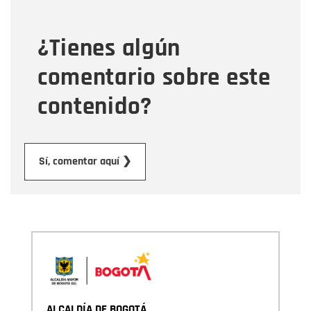
¿Tienes algún
Mensaje
comentario sobre este
contenido?
Enviar
Sí, comentar aquí ❯
ALCALDÍA DE BOGOTÁ