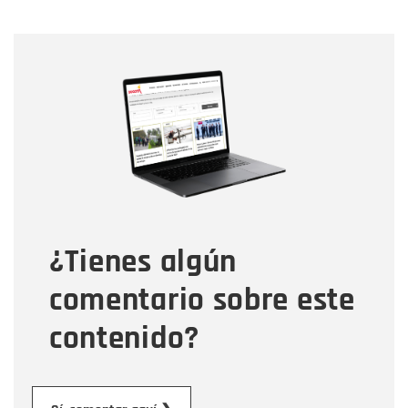
Nombre
Nombre
Correo electrónico
Tipo de comentario
¿Tienes algún
Mensaje
comentario sobre este
contenido?