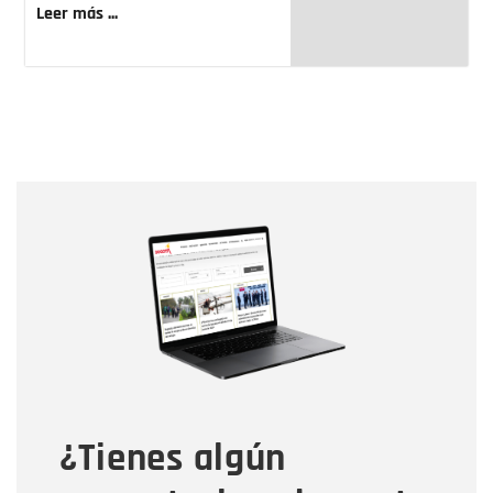
Leer más ...
Nombre
Nombre
Correo electrónico
Tipo de comentario
¿Tienes algún
Mensaje