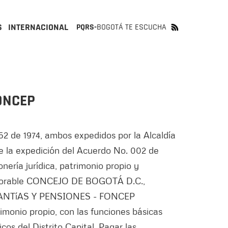
S
INTERNACIONAL
PQRS-
BOGOTÁ TE ESCUCHA
FONCEP
52 de 1974, ambos expedidos por la Alcaldía
e la expedición del Acuerdo No. 002 de
ería jurídica, patrimonio propio y
Honorable CONCEJO DE BOGOTÁ D.C.,
CESANTíAS Y PENSIONES - FONCEP
rimonio propio, con las funciones básicas
cos del Distrito Capital. Pagar las