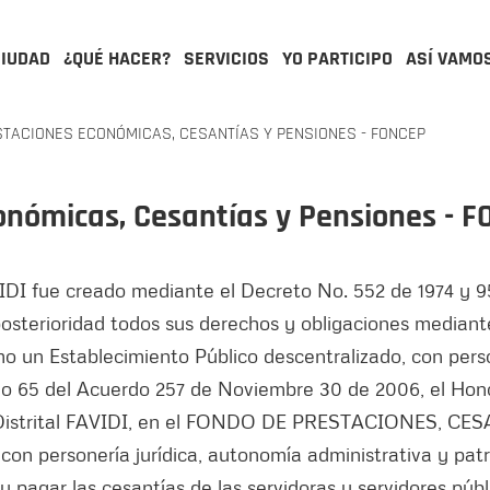
CIUDAD
¿QUÉ HACER?
SERVICIOS
YO PARTICIPO
ASÍ VAMO
TACIONES ECONÓMICAS, CESANTÍAS Y PENSIONES - FONCEP
onómicas, Cesantías y Pensiones - 
VIDI fue creado mediante el Decreto No. 552 de 1974 y 9
sterioridad todos sus derechos y obligaciones mediant
 un Establecimiento Público descentralizado, con person
culo 65 del Acuerdo 257 de Noviembre 30 de 2006, el 
da Distrital FAVIDI, en el FONDO DE PRESTACIONES, 
, con personería jurídica, autonomía administrativa y pat
 pagar las cesantías de las servidoras y servidores públi