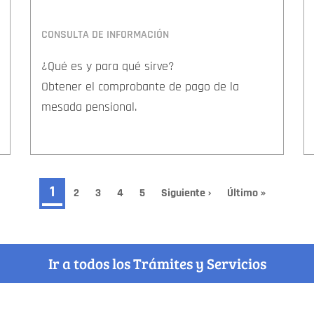
CONSULTA DE INFORMACIÓN
¿Qué es y para qué sirve?
Obtener el comprobante de pago de la
mesada pensional.
Página
1
Page
2
Page
3
Page
4
Page
5
Siguiente
Siguiente ›
Última
Último »
página
página
actual
Ir a todos los Trámites y Servicios