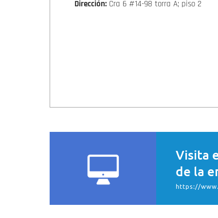
Dirección:
Cra 6 #14-98 torra A; piso 2
Visita 
de la e
https://www