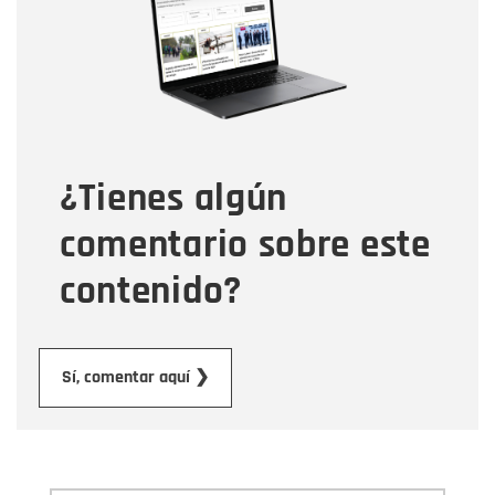
Correo electrónico
Tipo de comentario
¿Tienes algún
Mensaje
comentario sobre este
contenido?
Enviar
Sí, comentar aquí ❯