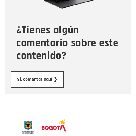
Tipo de comentario
¿Tienes algún
Mensaje
comentario sobre este
contenido?
Enviar
Sí, comentar aquí ❯