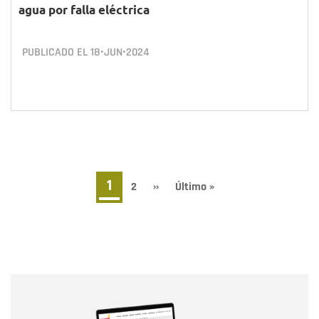
agua por falla eléctrica
PUBLICADO EL
18•JUN•2024
Paginación
Página
1
Page
2
Siguiente
››
Última
Último »
página
página
actual
Nombre
Nombre