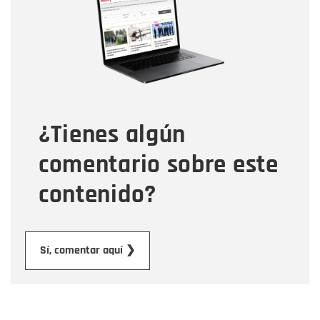
Correo electrónico
Tipo de comentario
¿Tienes algún
Mensaje
comentario sobre este
contenido?
Enviar
Sí, comentar aquí ❯