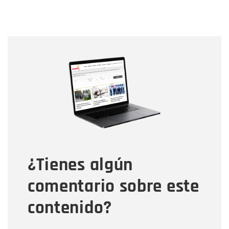
Nombre
Nombre
Correo electrónico
Tipo de comentario
¿Tienes algún
Mensaje
comentario sobre este
contenido?