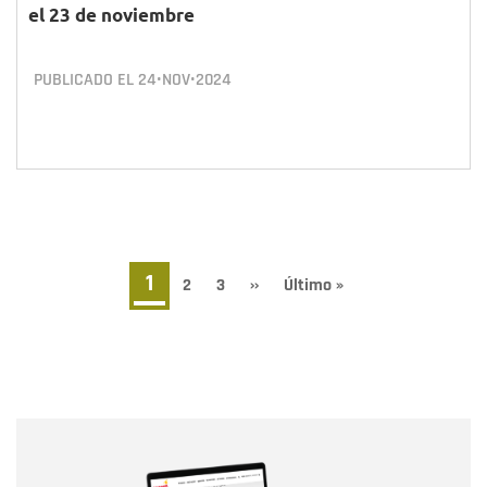
el 23 de noviembre
PUBLICADO EL
24•NOV•2024
Paginación
Página
1
Page
2
Page
3
Siguiente
››
Última
Último »
página
página
actual
Nombre
Nombre