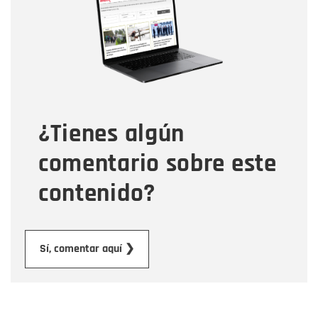
Correo electrónico
Tipo de comentario
¿Tienes algún
Mensaje
comentario sobre este
contenido?
Enviar
Sí, comentar aquí ❯