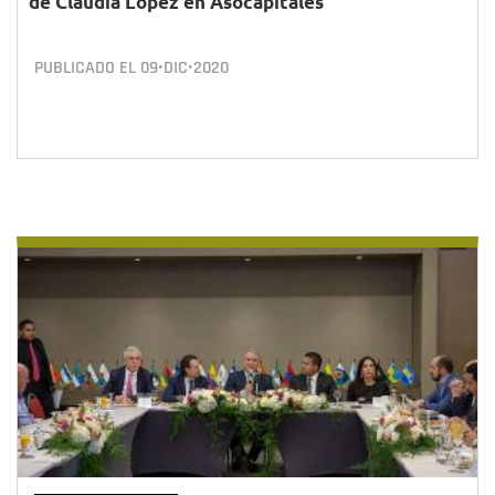
de Claudia López en Asocapitales
PUBLICADO EL
09•DIC•2020