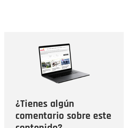
Nombre
Nombre
Correo electrónico
Tipo de comentario
¿Tienes algún
Mensaje
comentario sobre este
contenido?