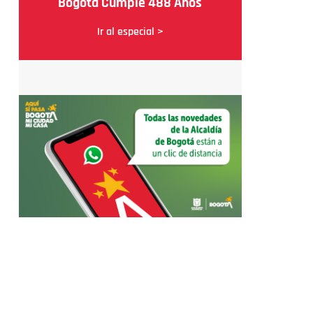
Bogotá Cumple 488 Años
Ir al especial >