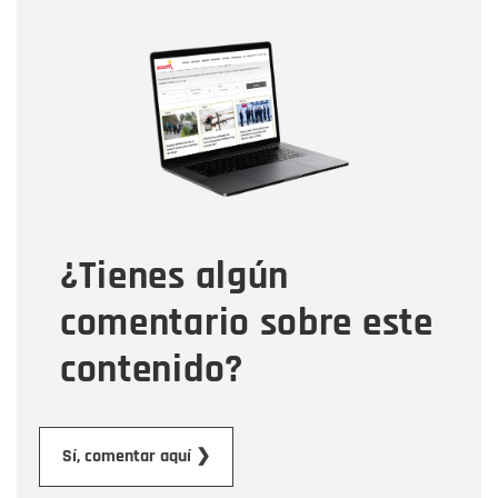
Nombre
Nombre
Correo electrónico
Tipo de comentario
¿Tienes algún
Mensaje
comentario sobre este
contenido?
Enviar
Sí, comentar aquí ❯