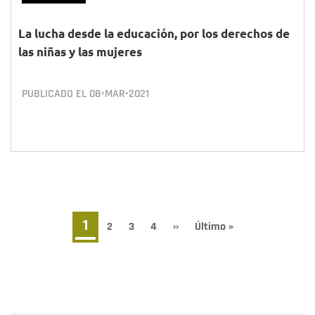
La lucha desde la educación, por los derechos de
las niñas y las mujeres
PUBLICADO EL
08•MAR•2021
Paginación
Página
1
Page
2
Page
3
Page
4
Siguiente
››
Última
Último »
página
página
actual