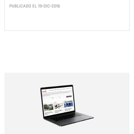
PUBLICADO EL
19•DIC•2016
Nombre
Nombre
Correo electrónico
Tipo de comentario