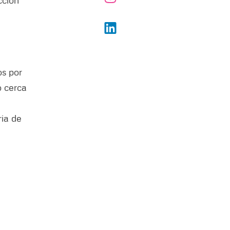
cción
os por
o cerca
ria de