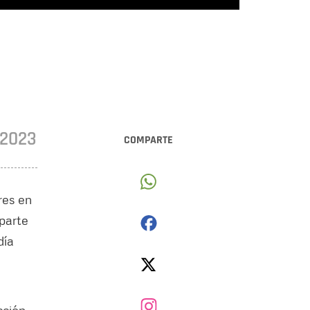
•2023
COMPARTE
res en
 parte
día