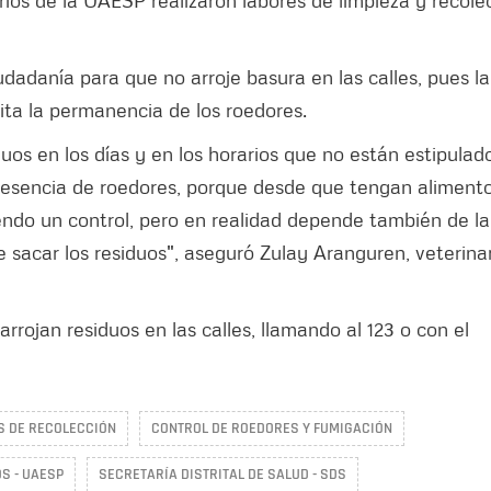
arios de la UAESP realizaron labores de limpieza y recole
udadanía para que no arroje basura en las calles, pues la
ita la permanencia de los roedores.
uos en los días y en los horarios que no están estipulad
 presencia de roedores, porque desde que tengan aliment
ndo un control, pero en realidad depende también de la
 sacar los residuos", aseguró Zulay Aranguren, veterina
rojan residuos en las calles, llamando al 123 o con el
S DE RECOLECCIÓN
CONTROL DE ROEDORES Y FUMIGACIÓN
S - UAESP
SECRETARÍA DISTRITAL DE SALUD - SDS