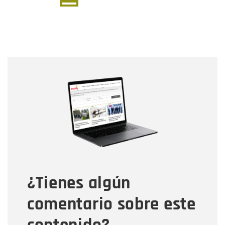
página
página
actual
Nombre
Nombre
Correo electrónico
Tipo de comentario
¿Tienes algún
Mensaje
comentario sobre este