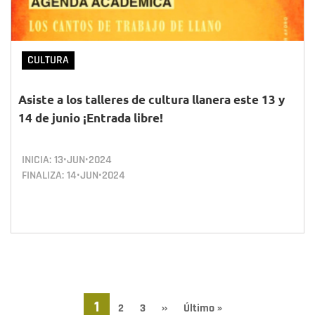
CULTURA
Asiste a los talleres de cultura llanera este 13 y
14 de junio ¡Entrada libre!
INICIA:
13•JUN•2024
FINALIZA:
14•JUN•2024
Paginación
Página
1
Page
2
Page
3
Siguiente
››
Última
Último »