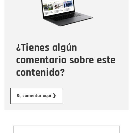
Correo electrónico
Tipo de comentario
¿Tienes algún
Mensaje
comentario sobre este
contenido?
Enviar
Sí, comentar aquí ❯