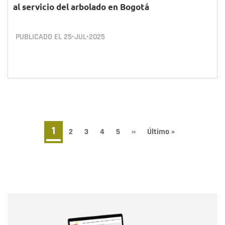
al servicio del arbolado en Bogotá
PUBLICADO EL
25•JUL•2025
Paginación
Página
1
Page
2
Page
3
Page
4
Page
5
Siguiente
››
Última
Último »
página
página
actual
Nombre
Nombre