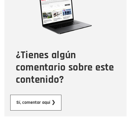
Correo electrónico
Tipo de comentario
¿Tienes algún
Mensaje
comentario sobre este
contenido?
Enviar
Sí, comentar aquí ❯