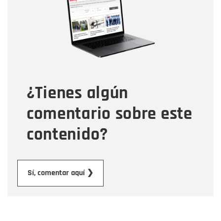
Correo electrónico
Tipo de comentario
¿Tienes algún
Mensaje
comentario sobre este
contenido?
Enviar
Sí, comentar aquí ❯