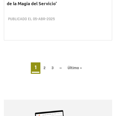
de la Magia del Servicio’
PUBLICADO EL
05•ABR•2025
Paginación
Página
1
Page
2
Page
3
Siguiente
››
Última
Último »
página
página
actual
Nombre
Nombre