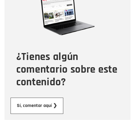
Correo electrónico
Tipo de comentario
¿Tienes algún
Mensaje
comentario sobre este
contenido?
Enviar
Sí, comentar aquí ❯