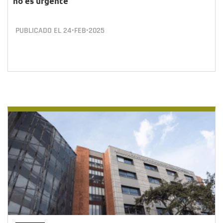
no es urgente
PUBLICADO EL
24•FEB•2025