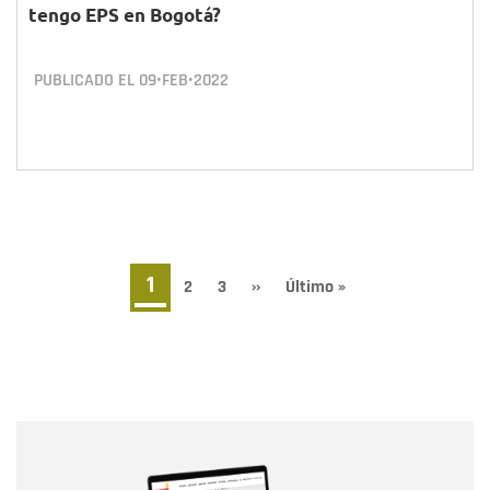
tengo EPS en Bogotá?
PUBLICADO EL
09•FEB•2022
Paginación
Página
1
Page
2
Page
3
Siguiente
››
Última
Último »
página
página
actual
Nombre
Nombre