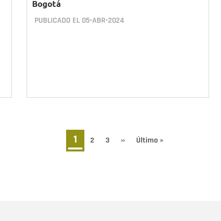
Bogotá
PUBLICADO EL
05•ABR•2024
Página
1
Page
2
Page
3
Siguiente
››
Última
Último »
página
página
actual
Nombre
C