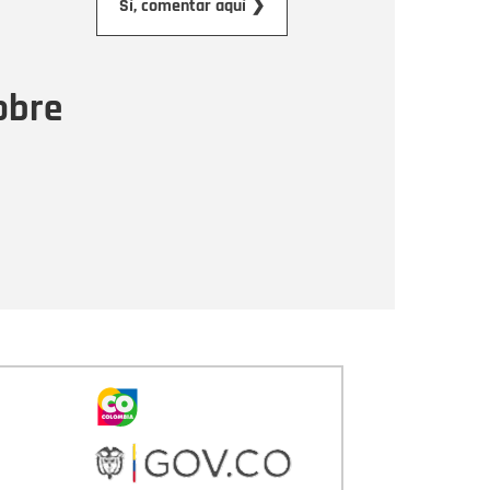
Sí, comentar aquí ❯
ensaje
obre
Enviar