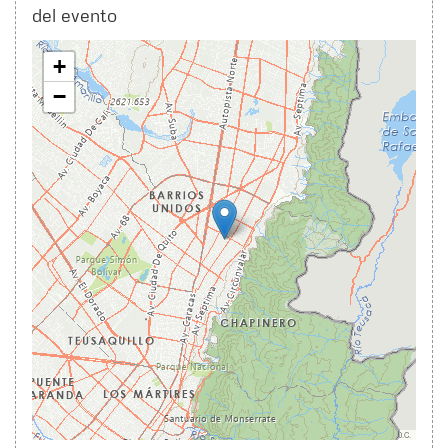
del evento
+
−
Leaflet
|
IDECA La IDE de Bogotá D.C.