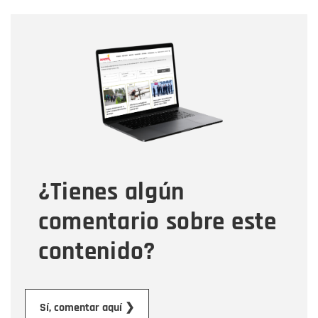
Nombre
Nombre
Correo electrónico
Tipo de comentario
¿Tienes algún
Mensaje
comentario sobre este
contenido?
Enviar
Sí, comentar aquí ❯