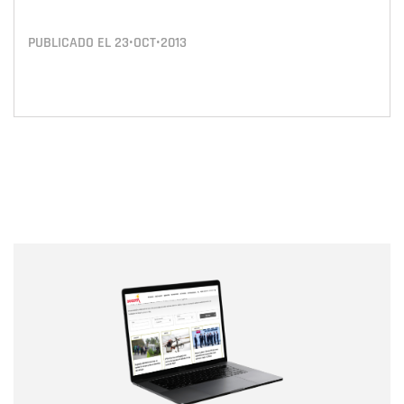
PUBLICADO EL
23•OCT•2013
Nombre
Nombre
Correo electrónico
Tipo de comentario