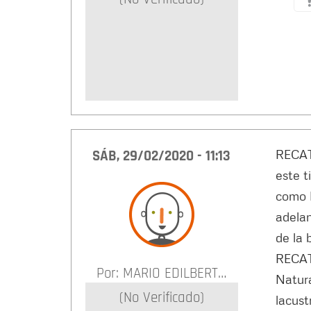
SÁB, 29/02/2020 - 11:13
RECAT
este 
como P
adelan
de la 
RECAT
Por:
MARIO EDILBERT…
Natura
(no Verificado)
lacust