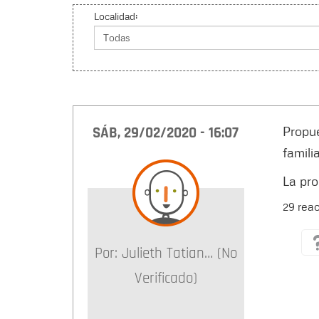
Localidad:
SÁB, 29/02/2020 - 16:07
Propue
famili
La pro
29 rea
Por:
Julieth Tatian… (no
Verificado)