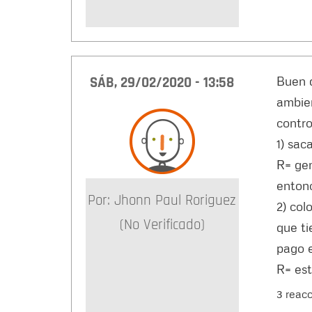
SÁB, 29/02/2020 - 13:58
Buen d
ambien
contro
1) sac
R= gen
entonc
Por:
Jhonn Paul Roriguez
2) col
(no Verificado)
que ti
pago e
R= est
3 reac