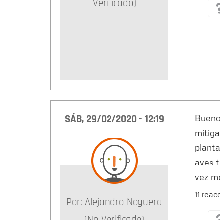
Verificado)
SÁB, 29/02/2020 - 12:19
Buenos
mitiga
planta
aves t
vez me
11 reac
Por:
Alejandro Noguera
(no Verificado)