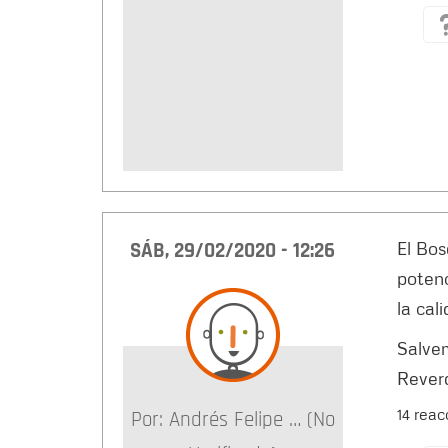
SÁB, 29/02/2020 - 12:26
El Bos
potenc
la cal
Salve
Rever
14 rea
Por:
Andrés Felipe … (no