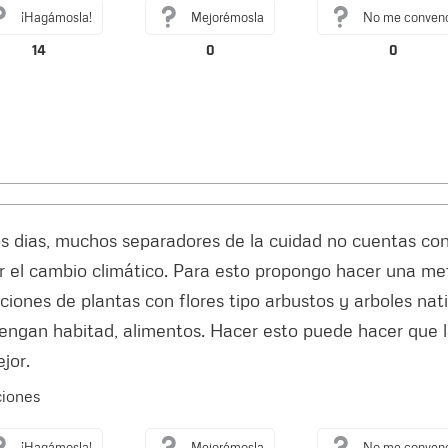
¡Hagámosla!
Mejorémosla
No me conven
14
0
0
 dias, muchos separadores de la cuidad no cuentas con 
r el cambio climático. Para esto propongo hacer una met
ciones de plantas con flores tipo arbustos y arboles nat
engan habitad, alimentos. Hacer esto puede hacer que la
jor.
ciones
¡Hagámosla!
Mejorémosla
No me conven