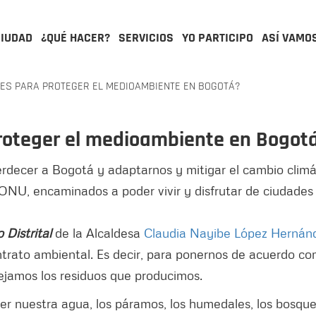
CIUDAD
¿QUÉ HACER?
SERVICIOS
YO PARTICIPO
ASÍ VAMO
NES PARA PROTEGER EL MEDIOAMBIENTE EN BOGOTÁ?
proteger el medioambiente en Bogot
rdecer a Bogotá y adaptarnos y mitigar el cambio climát
ONU, encaminados a poder vivir y disfrutar de ciudades
 Distrital
de la Alcaldesa
Claudia Nayibe López Hernán
ntrato ambiental. Es decir, para ponernos de acuerdo c
jamos los residuos que producimos.
r nuestra agua, los páramos, los humedales, los bosque