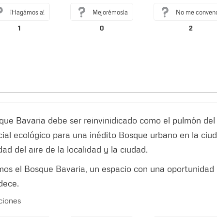
¡Hagámosla!
Mejorémosla
No me conven
1
0
2
que Bavaria debe ser reinvinidicado como el pulmón del 
ial ecológico para una inédito Bosque urbano en la ciu
idad del aire de la localidad y la ciudad.
mos el Bosque Bavaria, un espacio con una oportunidad
dece.
cciones