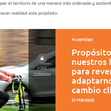
par el territorio de una manera más ordenada y sostenib
acer realidad este propósito.
Yo participo
Propósito
nuestros 
FORO
para reve
CERRADO
adaptarno
cambio cl
27•FEB•2020