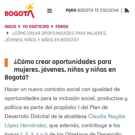
PQRS-
BOGOTÁ TE ESCUCHA
INICIO
YO PARTICIPO
FOROS
¿CÓMO CREAR OPORTUNIDADES PARA MUJERES,
JÓVENES, NIÑOS Y NIÑAS EN BOGOTÁ?
¿Cómo crear oportunidades para
mujeres, jóvenes, niños y niñas en
Bogotá?
Hacer un nuevo contrato social con igualdad de
oportunidades para la inclusión social, productiva y
política es parte del propósito 1 del Plan de
Desarrollo Distrital de la alcaldesa
Claudia Nayibe
López Hernández
, que además, contribuye a los
logros
1
,
2
,
3
,
4
y
5
de los Objetivos de Desarrollo