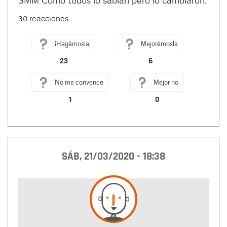
30 reacciones
¡Hagámosla!
Mejorémosla
23
6
No me convence
Mejor no
1
0
SÁB, 21/03/2020 - 18:38