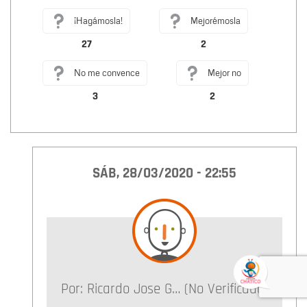
¡Hagámosla!
Mejorémosla
27
2
No me convence
Mejor no
3
2
SÁB, 28/03/2020 - 22:55
Por:
Ricardo Jose G… (no Verificado)