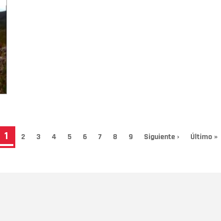
Página
1
Page
2
Page
3
Page
4
Page
5
Page
6
Page
7
Page
8
Page
9
Siguiente
Siguiente ›
Última
Último »
página
página
actual
Nombre
C
Nombre