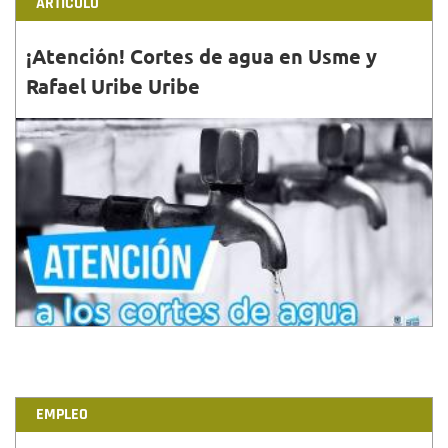
ARTÍCULO
¡Atención! Cortes de agua en Usme y
Rafael Uribe Uribe
30•NOV•2018
La falta de suministro afectará a 25 barrios de estas
dos localidades....
EMPLEO