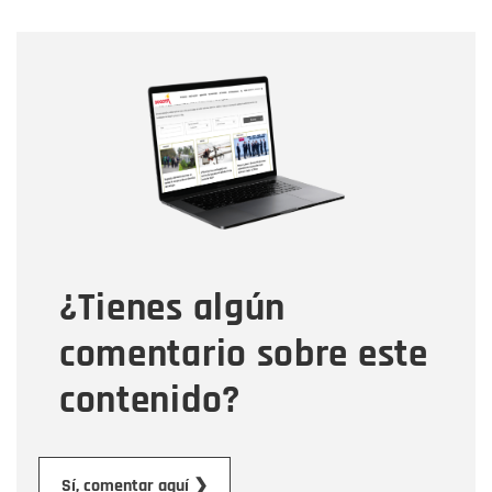
Nombre
Nombre
Correo electrónico
Tipo de comentario
¿Tienes algún
Mensaje
comentario sobre este
contenido?
Enviar
Sí, comentar aquí ❯